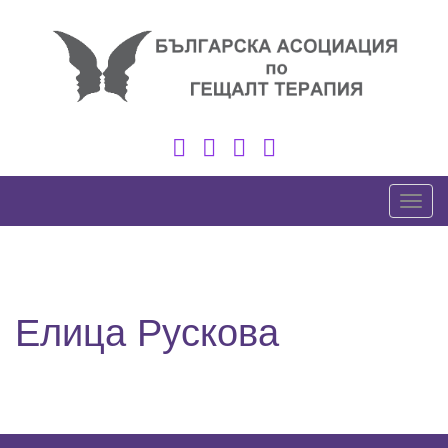
Skip
to
content
Toggl
Елица Рускова