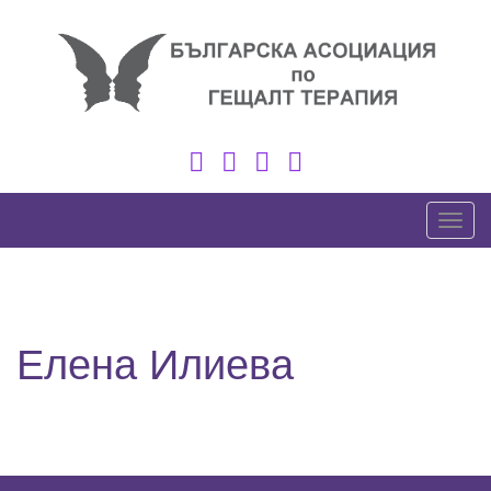
Skip
to
content
Toggl
Елена Илиева